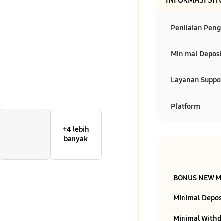
INFORMASI SI
Penilaian Pen
Minimal Deposi
Layanan Suppo
Platform
+4 lebih
banyak
BONUS NEW M
Minimal Depos
Minimal Withd