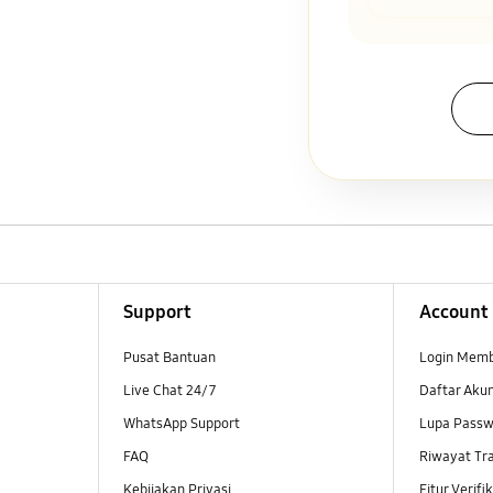
Support
Account
Pusat Bantuan
Login Mem
Live Chat 24/7
Daftar Aku
WhatsApp Support
Lupa Passw
FAQ
Riwayat Tr
Kebijakan Privasi
Fitur Verifi