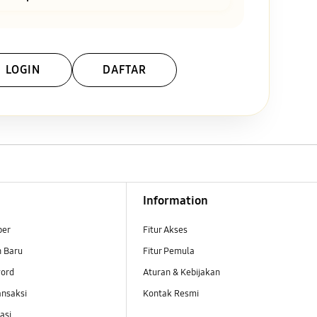
LOGIN
DAFTAR
Information
ber
Fitur Akses
n Baru
Fitur Pemula
ord
Aturan & Kebijakan
ansaksi
Kontak Resmi
kasi