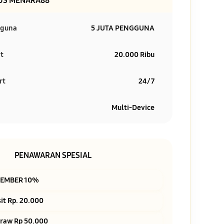
TUS MENARA88
gguna
5 JUTA PENGGUNA
t
20.000 Ribu
rt
24/7
Multi-Device
PENAWARAN SPESIAL
EMBER 10%
it Rp. 20.000
raw Rp 50.000