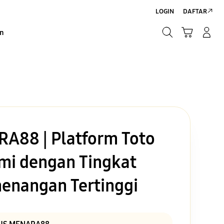
LOGIN
DAFTAR
Cari
Troli
Login/Sign-Up
en
Cari
A88 | Platform Toto
mi dengan Tingkat
enangan Tertinggi